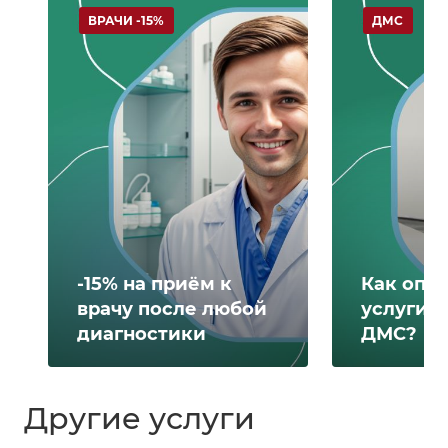
ВРАЧИ -15%
ДМС
-15% на приём к
Как опл
врачу после любой
услуги 
диагностики
ДМС?
Другие услуги