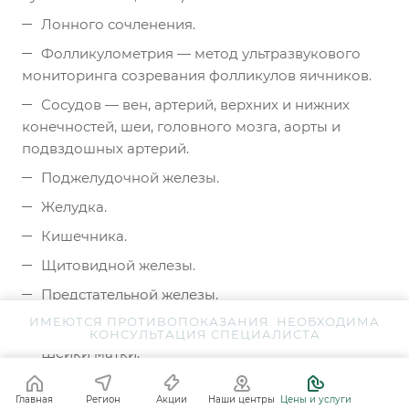
Лонного сочленения.
Фолликулометрия — метод ультразвукового
мониторинга созревания фолликулов яичников.
Сосудов — вен, артерий, верхних и нижних
конечностей, шеи, головного мозга, аорты и
подвздошных артерий.
Поджелудочной железы.
Желудка.
Кишечника.
Щитовидной железы.
Предстательной железы.
ИМЕЮТСЯ ПРОТИВОПОКАЗАНИЯ. НЕОБХОДИМА
Слюнных желез.
КОНСУЛЬТАЦИЯ СПЕЦИАЛИСТА
Шейки матки.
Матки и ее придатков.
Главная
Регион
Акции
Наши центры
Цены и услуги