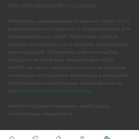
Л041-01170-02/00328587 от 21.08.2015
Материалы, размещенные на данном сайте, носят
информационный характер и предназначены для
образовательных целей. Посетители сайта не
должны использовать их в качестве медицинских
рекомендаций. Определяет диагноз и выбор
методики лечения Ваш лечащий врач. ООО
«НИКА» не несет ответственности за возможные
негативные последствия, возникшие в результате
использования информации, размещённой на
сайте
https://sterlitamak.mrtshka.ru
Имеются противопоказания, необходима
консультация специалиста