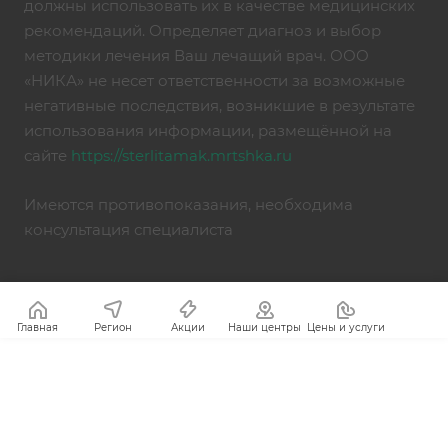
должны использовать их в качестве медицинских
рекомендаций. Определяет диагноз и выбор
методики лечения Ваш лечащий врач. ООО
«НИКА» не несет ответственности за возможные
негативные последствия, возникшие в результате
использования информации, размещённой на
сайте
https://sterlitamak.mrtshka.ru
Имеются противопоказания, необходима
консультация специалиста
Главная
Регион
Акции
Наши центры
Цены и услуги