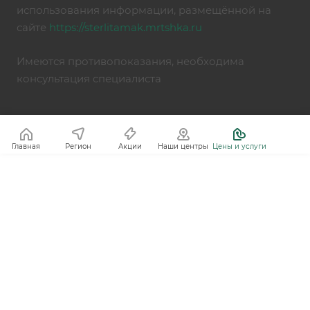
использования информации, размещённой на
сайте
https://sterlitamak.mrtshka.ru
Имеются противопоказания, необходима
консультация специалиста
Главная
Регион
Акции
Наши центры
Цены и услуги