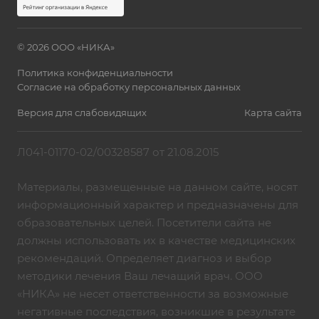
© 2026 ООО «НИКА»
Политика конфиденциальности
Согласие на обработку персональных данных
Версия для слабовидящих
Карта сайта
Л041-01170-02/00328587 от 21.08.2015
Материалы, размещенные на данном сайте, носят
информационный характер и предназначены для
образовательных целей. Посетители сайта не
должны использовать их в качестве медицинских
рекомендаций. Определяет диагноз и выбор
методики лечения Ваш лечащий врач. ООО
«НИКА» не несет ответственности за возможные
негативные последствия, возникшие в результате