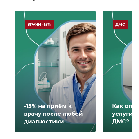
ВРАЧИ -15%
ДМС
-15% на приём к
Как опл
врачу после любой
услуги 
диагностики
ДМС?