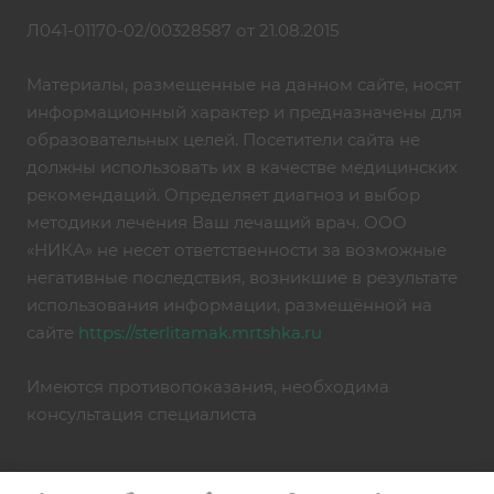
Л041-01170-02/00328587 от 21.08.2015
Материалы, размещенные на данном сайте, носят
информационный характер и предназначены для
образовательных целей. Посетители сайта не
должны использовать их в качестве медицинских
рекомендаций. Определяет диагноз и выбор
методики лечения Ваш лечащий врач. ООО
«НИКА» не несет ответственности за возможные
негативные последствия, возникшие в результате
использования информации, размещённой на
сайте
https://sterlitamak.mrtshka.ru
Имеются противопоказания, необходима
консультация специалиста