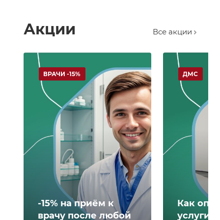
Акции
Все акции
ВРАЧИ -15%
ДМС
-15% на приём к
Как опл
врачу после любой
услуги 