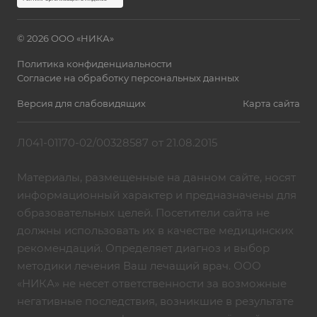
© 2026 ООО «НИКА»
Политика конфиденциальности
Согласие на обработку персональных данных
Версия для слабовидящих
Карта сайта
Л041-01170-02/00328587 от 21.08.2015
Материалы, размещенные на данном сайте, носят
информационный характер и предназначены для
образовательных целей. Посетители сайта не
должны использовать их в качестве медицинских
рекомендаций. Определяет диагноз и выбор
методики лечения Ваш лечащий врач. ООО
«НИКА» не несет ответственности за возможные
негативные последствия, возникшие в результате