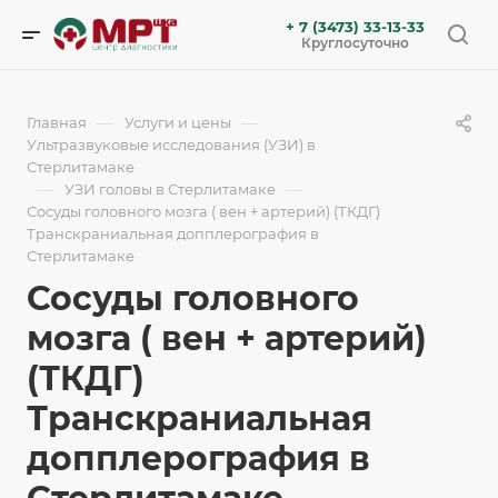
+ 7 (3473) 33-13-33
Круглосуточно
—
—
Главная
Услуги и цены
Ультразвуковые исследования (УЗИ) в
Стерлитамаке
—
—
УЗИ головы в Стерлитамаке
Сосуды головного мозга ( вен + артерий) (ТКДГ)
Транскраниальная допплерография в
Стерлитамаке
Сосуды головного
мозга ( вен + артерий)
(ТКДГ)
Транскраниальная
допплерография в