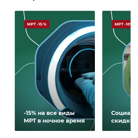
МРТ -15 %
МРТ -10%
-15% на все виды
Социаль
МРТ в ночное время
скидки 