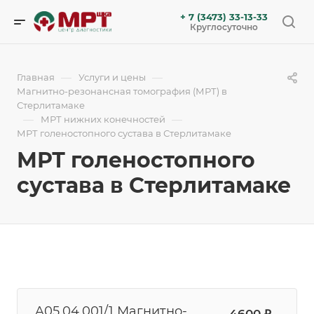
+ 7 (3473) 33-13-33
Круглосуточно
—
—
Главная
Услуги и цены
Магнитно-резонансная томография (МРТ) в
Стерлитамаке
—
—
МРТ нижних конечностей
МРТ голеностопного сустава в Стерлитамаке
МРТ голеностопного
сустава в Стерлитамаке
A05.04.001/1 Магнитно-