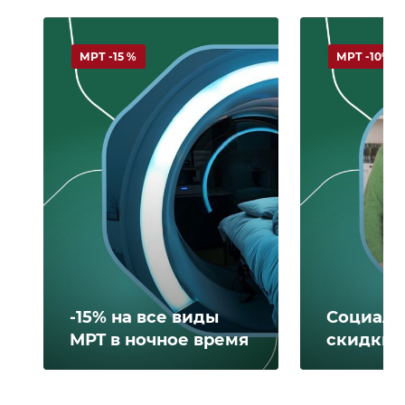
МРТ -15 %
МРТ -10%
-15% на все виды
Социаль
МРТ в ночное время
скидки 