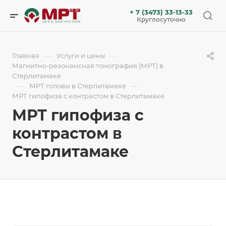
+ 7 (3473) 33-13-33
Круглосуточно
—
—
Главная
Услуги и цены
Магнитно-резонансная томография (МРТ) в
Стерлитамаке
—
—
МРТ головы в Стерлитамаке
МРТ гипофиза с контрастом в Стерлитамаке
МРТ гипофиза с
контрастом в
Стерлитамаке