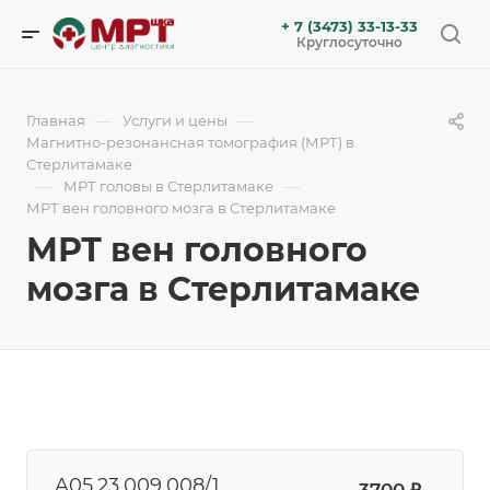
+ 7 (3473) 33-13-33
Круглосуточно
—
—
Главная
Услуги и цены
Магнитно-резонансная томография (МРТ) в
Стерлитамаке
—
—
МРТ головы в Стерлитамаке
МРТ вен головного мозга в Стерлитамаке
МРТ вен головного
мозга в Стерлитамаке
A05.23.009.008/1