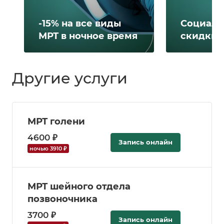
-15% на все виды
Социаль
МРТ в ночное время
скидки 
Другие услуги
МРТ голени
4600 ₽
Запись онлайн
ночью 3910 ₽
МРТ шейного отдела
позвоночника
3700 ₽
Запись онлайн