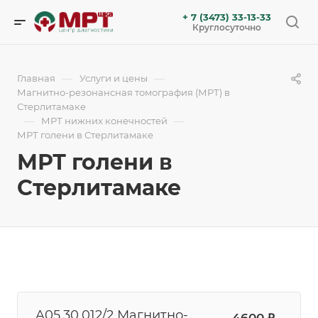
+ 7 (3473) 33-13-33
Круглосуточно
—
—
Главная
Услуги и цены
Магнитно-резонансная томография (МРТ) в
Стерлитамаке
—
—
МРТ нижних конечностей
МРТ голени в Стерлитамаке
МРТ голени в
Стерлитамаке
A05.30.012/2 Магнитно-