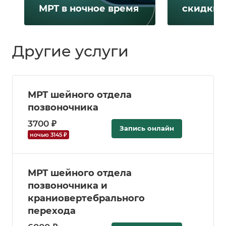
МРТ в ночное время
скидки 
Другие услуги
МРТ шейного отдела
позвоночника
3700 ₽
Запись онлайн
ночью 3145 ₽
МРТ шейного отдела
позвоночника и
краниовертебрального
перехода