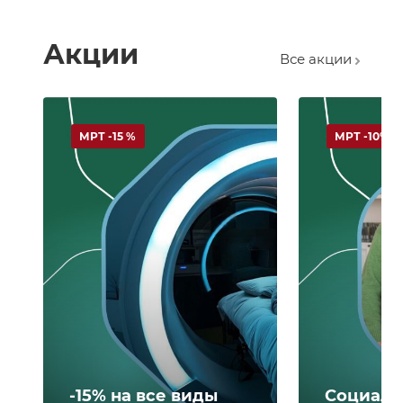
Акции
Все акции
МРТ -15 %
МРТ -10%
-15% на все виды
Социаль