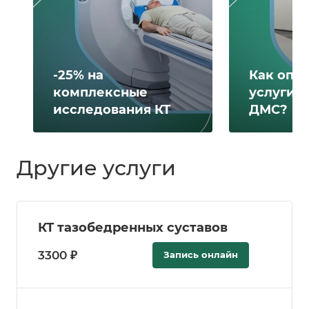
-25% на
Как опл
комплексные
услуги 
исследования КТ
ДМС?
Другие услуги
КТ тазобедренных суставов
3300 ₽
Запись онлайн