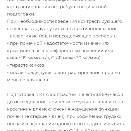
контрастирования не требует специальной
подготовки.
При необходимости введения контрастирующего
вещества, следует учитывать противопоказания:
- аллергия на йод и йодсодержащие препараты
- при почечной недостаточности (значениях
креатинина выше референтных значений или
выше 115 мкмоль/л, СКФ ниже 30 мл/мин)
- тиреотоксикоз
- после предыдущего контрастирования прошло
меньше 4-6 часов
Подготовка к КТ с контрастом: не есть за 5-6 часов
до исследования, принести результаты анализа на
креатинин для исключения нарушения функции
почек (не старше 7 дней), при кормлении грудью:
после исследования однократно сцедить и вылить
молоко; при диабете: если СКФ < 45 мл/мин, то за