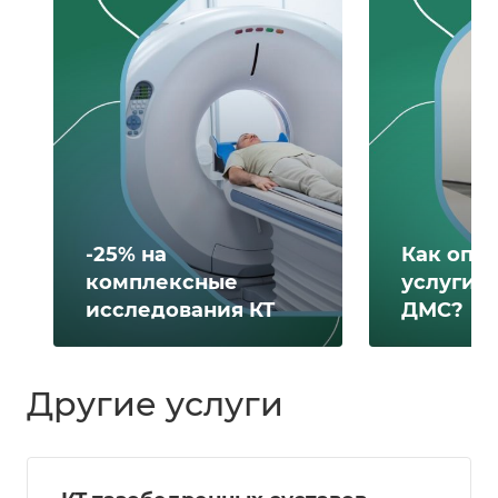
-25% на
Как опл
комплексные
услуги 
исследования КТ
ДМС?
Другие услуги