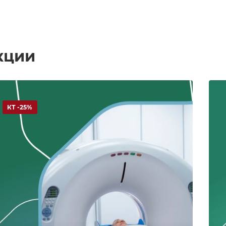
кции
КТ -25%