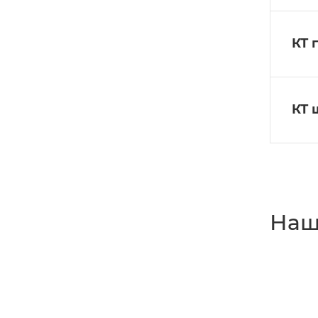
КТ 
КТ 
Наш