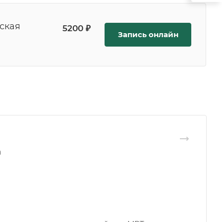
еская
5200 ₽
Запись онлайн
а