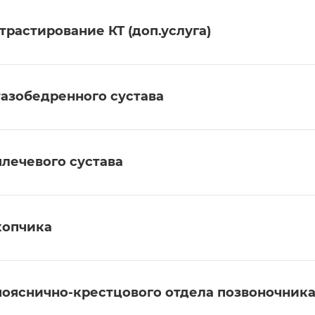
трастирование КТ (доп.услуга)
тазобедренного сустава
плечевого сустава
копчика
пояснично-крестцового отдела позвоночник