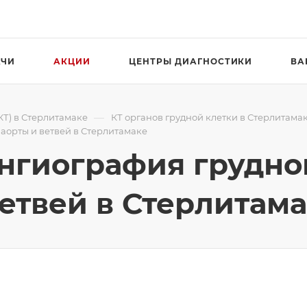
АЧИ
АКЦИИ
ЦЕНТРЫ ДИАГНОСТИКИ
ВА
—
Т) в Стерлитамаке
КТ органов грудной клетки в Стерлитама
аорты и ветвей в Стерлитамаке
ангиография грудно
ветвей в Стерлитам