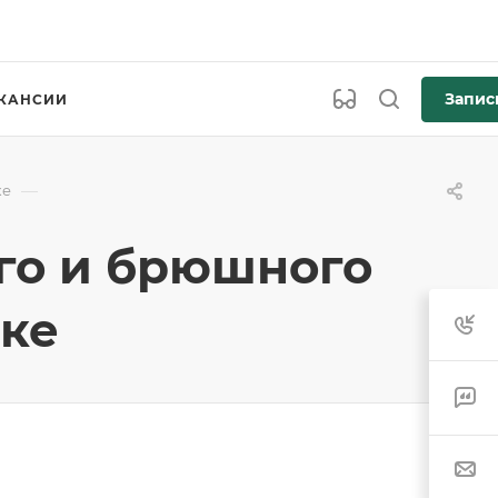
Запис
КАНСИИ
—
ке
го и брюшного
аке