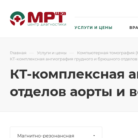
УСЛУГИ И ЦЕНЫ
ВР
—
—
Главная
Услуги и цены
Компьютерная томография (К
КТ-комплексная ангиография грудного и брюшного отделов 
КТ-комплексная 
отделов аорты и 
Магнитно-резонансная