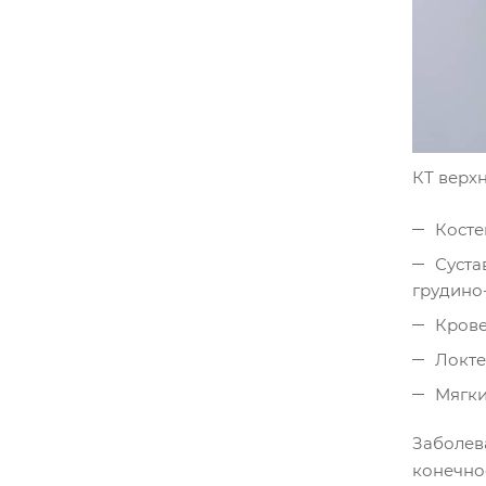
КТ верх
Косте
Суста
грудино
Крове
Локте
Мягки
Заболев
конечно