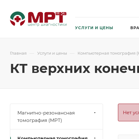
УСЛУГИ И ЦЕНЫ
ВР
—
—
Главная
Услуги и цены
Компьютерная томография (К
КТ верхних конеч
Нет ус
Магнитно-резонансная
томография (МРТ)
Компьютерная томография