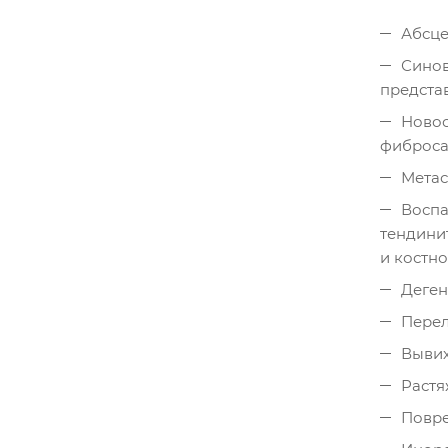
Абсце
Синов
предста
Новоо
фиброса
Метас
Воспа
тендинит
и костно
Деген
Перел
Вывих
Растя
Повре