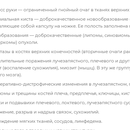
сс руки — ограниченный гнойный очаг в тканях верхних
иальная киста — доброкачественное новообразование (о
вляющее собой капсулу на ножке. Ее полость заполнена 
бразования — доброкачественные (липомы, синовиомы),
ркомы) опухоли.
тазы в костях верхних конечностей (вторичные очаги ра
лительные поражения лучезапястного, плечевого и други
 (воспаление сухожилия), миозит (мышц). В эту же груп
го мозга).
еративно-дистрофические изменения в лучезапястном, пл
омы и трещины костей плеча, предплечья, ключицы, кис
и и подвывихи плечевого, локтевого, лучезапястного сус
жение, разрыв и надрыв связок, сухожилий.
ждение мягких тканей, сосудов, лимфедема.