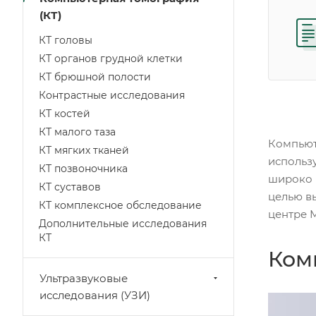
(КТ)
КТ головы
КТ органов грудной клетки
КТ брюшной полости
Контрастные исследования
КТ костей
КТ малого таза
Компьют
КТ мягких тканей
использ
КТ позвоночника
широко 
КТ суставов
целью в
КТ комплексное обследование
центре 
Дополнительные исследования
КТ
Ком
Ультразвуковые
исследования (УЗИ)