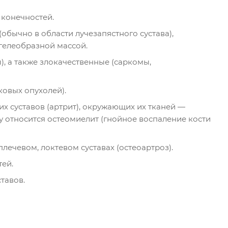
 конечностей.
бычно в области лучезапястного сустава),
гелеобразной массой.
 а также злокачественные (саркомы,
ковых опухолей).
х суставов (артрит), окружающих их тканей —
пу относится остеомиелит (гнойное воспаление кости
ечевом, локтевом суставах (остеоартроз).
тей.
тавов.