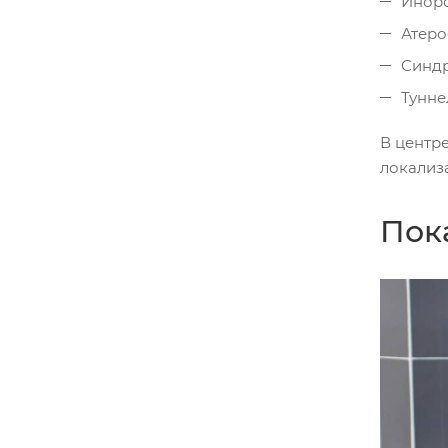
Иноро
Атеро
Синдр
Тунне
В центре
локализ
Пок