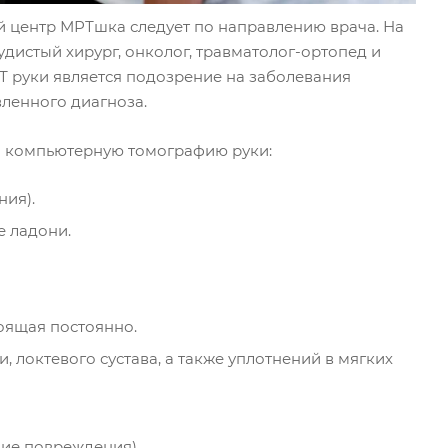
й центр МРТшка следует по направлению врача. На
удистый хирург, онколог, травматолог-ортопед и
Т руки является подозрение на заболевания
вленного диагноза.
а компьютерную томографию руки:
ия).
е ладони.
оящая постоянно.
 локтевого сустава, а также уплотнений в мягких
чие повреждения).