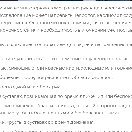
ься на компьютерную томографию рук в диагностически
сследование может направить невролог, кардиолог, сос
специалисты. Основными показаниями для назначения К
 конечностей или необходимость в уточнении уже поста
ы, являющиеся основанием для выдачи направления н
ения чувствительности (онемение, ощущение покалыван
ые, синюшные или красные кисти, холодные или горячи
 болезненность, покраснение в области суставов.
ость одной или обеих рук.
в суставах, возникающая во время движения или беспок
ение шишек в области запястья, тыльной стороны ладони,
(они могут быть болезненными и безболезненными).
и, хрусты в суставах во время движения.
ы рук (подозрение на переломы, разрывы связок и про