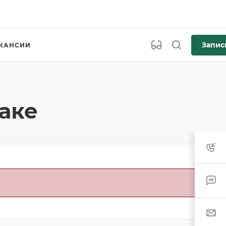
Запис
КАНСИИ
аке