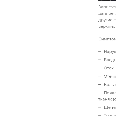
Записат
данное и
другие 
верхних
Симптом
Наруш
Бледн
Отек,
Отечн
Боль 
Появл
тканях 
Щелчк
Травм