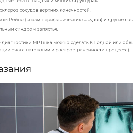
дные тела в твердых и мягких структурах.
склероз сосудов верхних конечностей.
ом Рейно (спазм периферических сосудов) и другие со
льный синдром запястья.
 диагностики МРТшка можно сделать КТ одной или обеих 
ации очага патологии и распространенности процесса).
азания