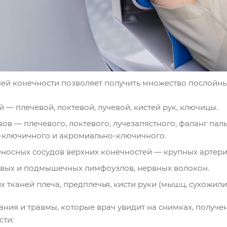
ней конечности позволяет получить множество послойных
й — плечевой, локтевой, лучевой, кистей рук, ключицы.
вов — плечевого, локтевого, лучезапястного, фаланг па
-ключичного и акромиально-ключичного.
носных сосудов верхних конечностей — крупных артерий
вых и подмышечных лимфоузлов, нервных волокон.
х тканей плеча, предплечья, кисти руки (мышц, сухожили
ания и травмы, которые врач увидит на снимках, получ
сти: