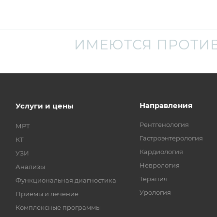
ИМЕЮТСЯ ПРОТИ
Направления
Услуги и цены
Рентгенология
МРТ
Гастроэнтерология
КТ
Кардиология
УЗИ
Неврология
Анализы
Терапия
Функциональная диагностика
Урология
Приёмы и лечение
Комплексные программы