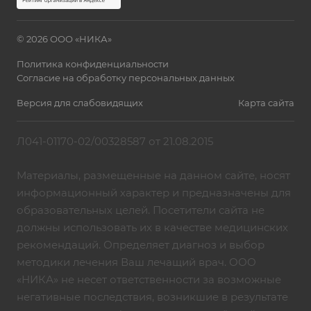
© 2026 ООО «НИКА»
Политика конфиденциальности
Согласие на обработку персональных данных
Версия для слабовидящих
Карта сайта
Л041-01170-02/00328587 от 21.08.2015
Материалы, размещенные на данном сайте, носят
информационный характер и предназначены для
образовательных целей. Посетители сайта не
должны использовать их в качестве медицинских
рекомендаций. Определяет диагноз и выбор
методики лечения Ваш лечащий врач. ООО
«НИКА» не несет ответственности за возможные
негативные последствия, возникшие в результате